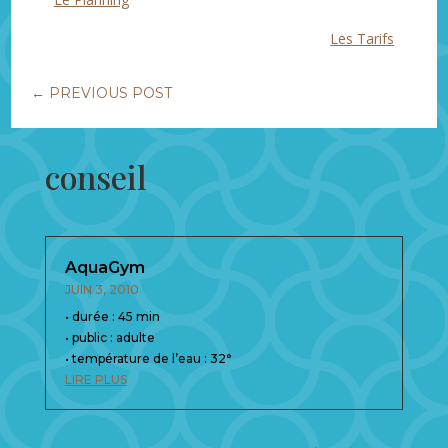
Les Tarifs
←
PREVIOUS POST
conseil
AquaGym
JUIN 3, 2010
• durée : 45 min
• public : adulte
• température de l’eau : 32°
LIRE PLUS